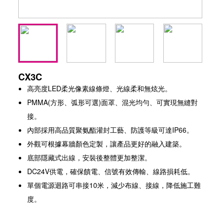
CX3C
高亮度LED柔光像素線條燈、光線柔和無炫光。
PMMA(方形、弧形可選)面罩、混光均勻、可實現無縫對
接。
內部採用高品質聚氨酯灌封工藝、防護等級可達IP66。
外觀可根據幕牆顏色定製，讓產品更好的融入建築。
底部隱藏式出線，安裝後整體更加整潔。
DC24V供電，確保饋電、信號有效傳輸、線路損耗低。
單個電源迴路可串接10米，減少布線、接線，降低施工難
度。