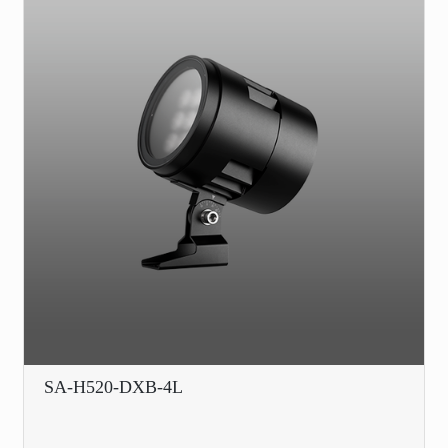
SA-H520-DXB-4L