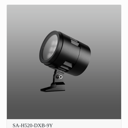
SA-H520-DXB-9Y