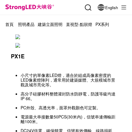
English
首頁
照明產品
建築立面照明
直視型-點狀燈
PX系列
PX1E
小尺寸的單像素LED燈，適合於組成高像素密度的
LED像素燈陣列，通常用於建築媒體、大規模城市景
觀及城市亮化等。
高分子硅膠材料整體灌封防水防靜電，防護等級均達
IP 66。
PC外殼、高透光率，面罩外觀顏色可定製。
電源最大串接數量50PCS(30米內)，信號串連傳輸距
離100米。
DC24V供電，確保饋電、信號有效傳輸、線路損耗