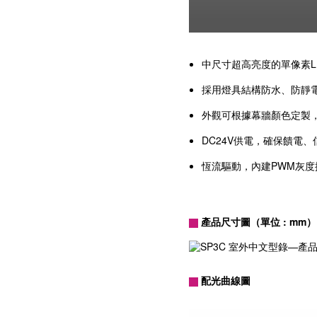
中尺寸超高亮度的單像素L
採用燈具結構防水、防靜電，
外觀可根據幕牆顏色定製
DC24V供電，確保饋電
恆流驅動，內建PWM灰度控
產品尺寸圖（單位 : mm）
配光曲線圖