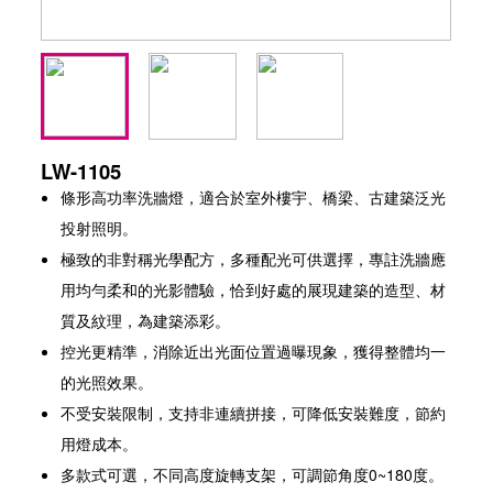
LW-1105
條形高功率洗牆燈，適合於室外樓宇、橋梁、古建築泛光
投射照明。
極致的非對稱光學配方，多種配光可供選擇，專註洗牆應
用均勻柔和的光影體驗，恰到好處的展現建築的造型、材
質及紋理，為建築添彩。
控光更精準，消除近出光面位置過曝現象，獲得整體均一
的光照效果。
不受安裝限制，支持非連續拼接，可降低安裝難度，節約
用燈成本。
多款式可選，不同高度旋轉支架，可調節角度0~180度。