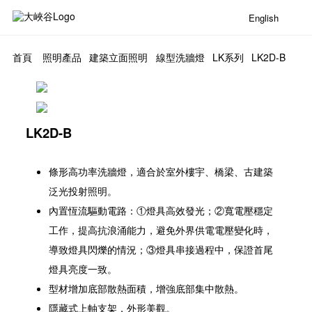
English
首頁
照明產品
建築立面照明
線型洗牆燈
LK系列
LK2D-B
LK2D-B
條形高功率洗牆燈，適合於室外樓宇、橋梁、古建築
泛光投射照明。
內置恆流驅動電路：①燈具高效發光；②寬電壓穩定
工作，提高抗浪涌能力，避免外界供電電壓變化時，
導致燈具閃爍的情況；③燈具串接過程中，保證首尾
燈具亮度一致。
型材增加底部散熱面積，增強底部集中散熱。
隱藏式上軸支架，外形美觀。