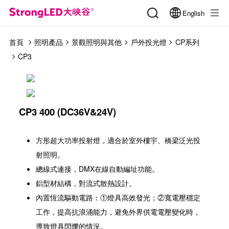
English
首頁
照明產品
景觀照明與其他
戶外投光燈
CP系列
CP3
CP3 400 (DC36V&24V)
方形超大功率投射燈，適合於室外樓宇、橋梁泛光投
射照明。
總線式連接，DMX在線自動編址功能。
鋁型材結構，對流式散熱設計。
內置恆流驅動電路：①燈具高效發光；②寬電壓穩定
工作，提高抗浪涌能力，避免外界供電電壓變化時，
導致燈具閃爍的情況。