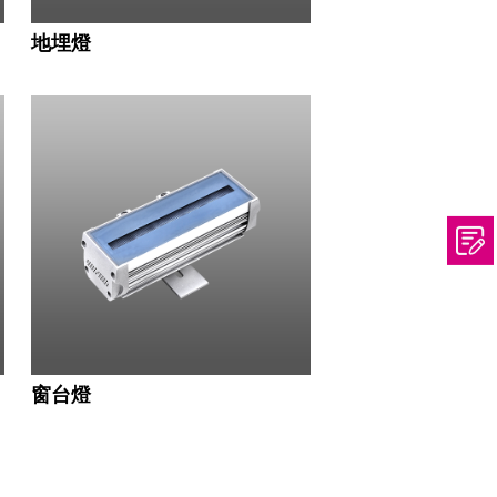
地埋燈
窗台燈