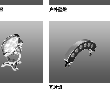
燈
户外壁燈
瓦片燈