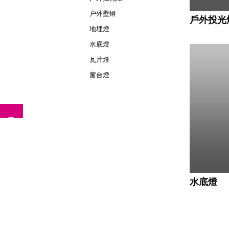
户外壁燈
戶外投光
地埋燈
水底燈
瓦片燈
窗台燈
水底燈