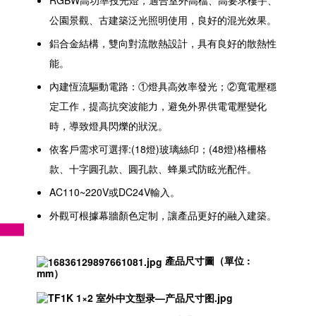
公園景觀、古建築泛光照明使用，良好的混光效果。
鋁合金結構，雙向對流散熱設計，具有良好的散熱性
能。
內建恆流驅動電路：①燈具高效率發光；②寬電壓穩
定工作，提高抗突波能力，避免外界供電電壓變化
時，導致燈具閃爍的狀況。
依客戶需求可選擇:(18燈)玻璃絲印；(48燈)格柵格
款、十字圓孔款、圓孔款、蜂巢式防眩光配件。
AC110~220V或DC24V輸入。
外觀可根據幕牆顏色定制，讓產品更好的融入建築。
產品尺寸圖（單位 :
mm）