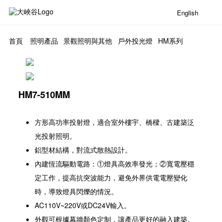
English
首頁
照明產品
景觀照明與其他
戶外投光燈
HM系列
HM7-510MM
方形高功率投射燈，適合室外樓宇、橋樑、古建築泛
光投射照明。
鋁型材結構，對流式散熱設計。
內建恆流驅動電路：①燈具高效率發光；②寬電壓穩
定工作，提高抗突波能力，避免外界供電電壓變化
時，導致燈具閃爍的情況。
AC110V~220V或DC24V輸入。
外觀可根據幕牆顏色定制，讓產品更好的融入建築。