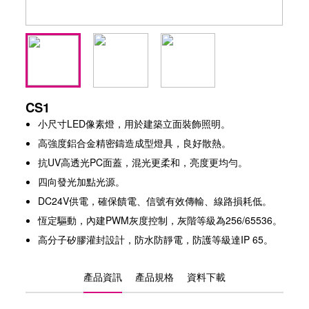
CS1
小尺寸LED像素燈，用於建築立面裝飾照明。
高強度鋁合金精密鑄造成型燈具，良好散熱。
抗UV高透光PC面蓋，混光更柔和，亮度更均勻。
四向發光加點光源。
DC24V供電，確保饋電、信號有效傳輸、線路損耗低。
恆定驅動，內建PWM灰度控制，灰階等級為256/65536。
高分子矽膠灌封設計，防水防靜電，防護等級達IP 65。
產品資訊
產品規格
資料下載