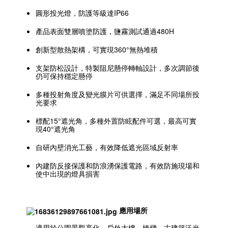
圓形投光燈，防護等級達IP66
產品表面雙層噴塗防護，鹽霧測試通過480H
創新型散熱架構，可實現360°無熱堆積
支架防松設計，特製阻尼懸停轉軸設計，多次調節後
仍可保持穩定懸停
多種投射角度及變光膜片可供選擇，滿足不同場所投
光要求
標配15°遮光角，多種外置防眩配件可選，最高可實
現40°遮光角
自研內壁消光工藝，有效降低遮光區域反射率
內建防反接保護和防浪湧保護電路，有效防施現場和
使中出現的燈具損害
應用場所
適用於公園景觀亮化、戶外大樓、橋樑、古建築泛光