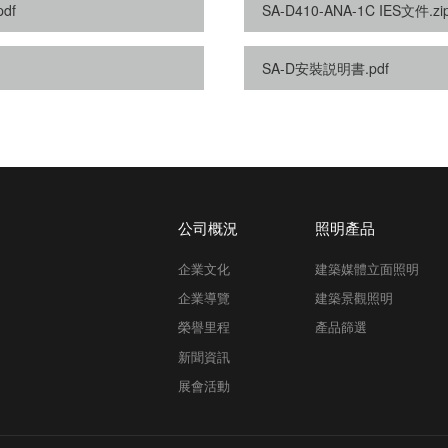
df
SA-D410-ANA-1C IES文件.zi
SA-D安裝説明書.pdf
公司概況
照明產品
企業文化
建築媒體立面照明
企業導覽
建築景觀照明
榮譽里程
產品篩選
新聞資訊
展會活動