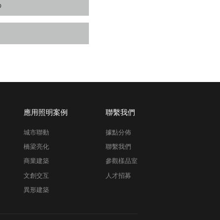
p
應用照明案例
聯繫我們
城市聯動
據點分佈
橋梁亮化
聯繫我們
商業建築
參觀樣品室
文創交互
人才招募
異形建築