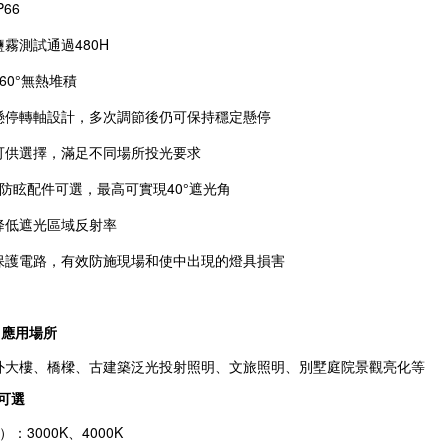
66
霧測試通過480H
60°無熱堆積
懸停轉軸設計，多次調節後仍可保持穩定懸停
可供選擇，滿足不同場所投光要求
置防眩配件可選，最高可實現40°遮光角
降低遮光區域反射率
保護電路，有效防施現場和使中出現的燈具損害
應用場所
外大樓、橋樑、古建築泛光投射照明、文旅照明、別墅庭院景觀亮化等
可選
re）：3000K、4000K