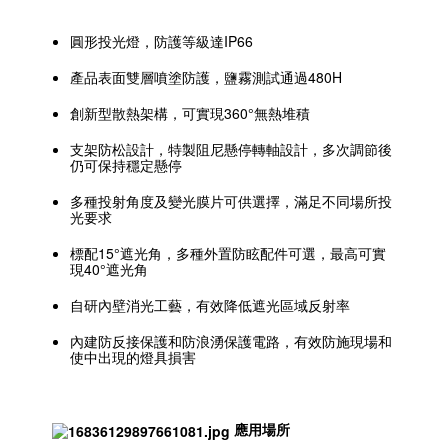
圓形投光燈，防護等級達IP66
產品表面雙層噴塗防護，鹽霧測試通過480H
創新型散熱架構，可實現360°無熱堆積
支架防松設計，特製阻尼懸停轉軸設計，多次調節後
仍可保持穩定懸停
多種投射角度及變光膜片可供選擇，滿足不同場所投
光要求
標配15°遮光角，多種外置防眩配件可選，最高可實
現40°遮光角
自研內壁消光工藝，有效降低遮光區域反射率
內建防反接保護和防浪湧保護電路，有效防施現場和
使中出現的燈具損害
應用場所