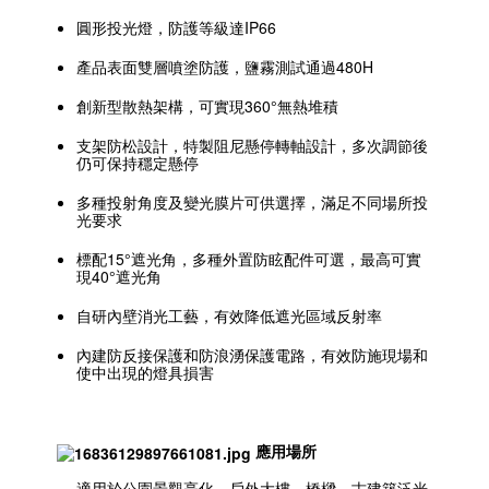
圓形投光燈，防護等級達IP66
產品表面雙層噴塗防護，鹽霧測試通過480H
創新型散熱架構，可實現360°無熱堆積
支架防松設計，特製阻尼懸停轉軸設計，多次調節後
仍可保持穩定懸停
多種投射角度及變光膜片可供選擇，滿足不同場所投
光要求
標配15°遮光角，多種外置防眩配件可選，最高可實
現40°遮光角
自研內壁消光工藝，有效降低遮光區域反射率
內建防反接保護和防浪湧保護電路，有效防施現場和
使中出現的燈具損害
應用場所
適用於公園景觀亮化、戶外大樓、橋樑、古建築泛光