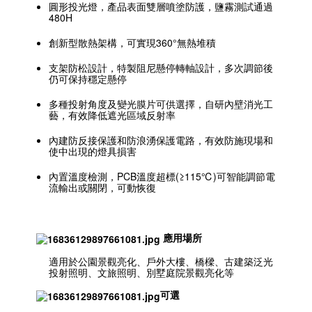
圓形投光燈，產品表面雙層噴塗防護，鹽霧測試通過
480H
創新型散熱架構，可實現360°無熱堆積
支架防松設計，特製阻尼懸停轉軸設計，多次調節後
仍可保持穩定懸停
多種投射角度及變光膜片可供選擇，自研內壁消光工
藝，有效降低遮光區域反射率
內建防反接保護和防浪湧保護電路，有效防施現場和
使中出現的燈具損害
內置溫度檢測，PCB溫度超標(≥115℃)可智能調節電
流輸出或關閉，可動恢復
應用場所
適用於公園景觀亮化、戶外大樓、橋樑、古建築泛光
投射照明、文旅照明、別墅庭院景觀亮化等
可選