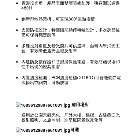
圓形投光燈，產品表面雙層噴塗防護，鹽霧測試通過
480H
創新型散熱架構，可實現360°無熱堆積
支架防松設計，特製阻尼懸停轉軸設計，多次調節後
仍可保持穩定懸停
多種投射角度及變光膜片可供選擇，自研內壁消光工
藝，有效降低遮光區域反射率
內建防反接保護和防浪湧保護電路，有效防施現場和
使中出現的燈具損害
內置溫度檢測，PCB溫度超標(≥115℃)可智能調節電
流輸出或關閉，可動恢復
應用場所
適用於公園景觀亮化、戶外大樓、橋樑、古建築泛光
投射照明、文旅照明、別墅庭院景觀亮化等
可選