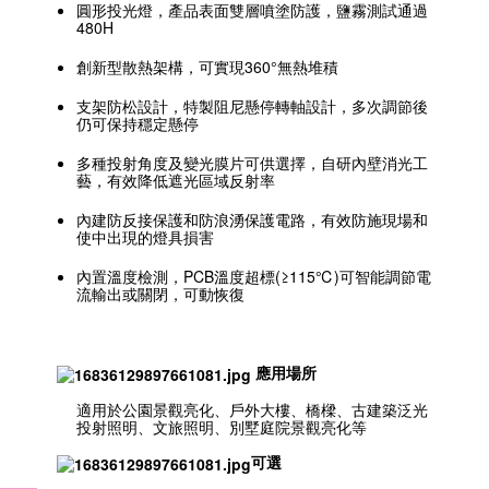
圓形投光燈，產品表面雙層噴塗防護，鹽霧測試通過
480H
創新型散熱架構，可實現360°無熱堆積
支架防松設計，特製阻尼懸停轉軸設計，多次調節後
仍可保持穩定懸停
多種投射角度及變光膜片可供選擇，自研內壁消光工
藝，有效降低遮光區域反射率
內建防反接保護和防浪湧保護電路，有效防施現場和
使中出現的燈具損害
內置溫度檢測，PCB溫度超標(≥115℃)可智能調節電
流輸出或關閉，可動恢復
應用場所
適用於公園景觀亮化、戶外大樓、橋樑、古建築泛光
投射照明、文旅照明、別墅庭院景觀亮化等
可選