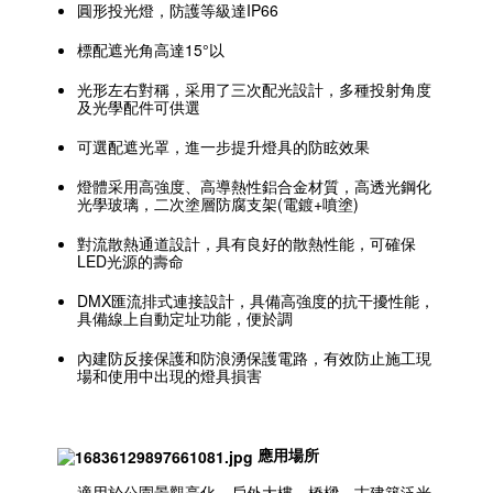
圓形投光燈，防護等級達IP66
標配遮光⾓⾼達15°以
光形左右對稱，采⽤了三次配光設計，多種投射⾓度
及光學配件可供選
可選配遮光罩，進⼀步提升燈具的防眩效果
燈體采⽤⾼強度、⾼導熱性鋁合⾦材質，⾼透光鋼化
光學玻璃，⼆次塗層防腐⽀架(電鍍+噴塗)
對流散熱通道設計，具有良好的散熱性能，可確保
LED光源的壽命
DMX匯流排式連接設計，具備⾼強度的抗⼲擾性能，
具備線上⾃動定址功能，便於調
內建防反接保護和防浪湧保護電路，有效防⽌施⼯現
場和使⽤中出現的燈具損害
應用場所
適用於公園景觀亮化、戶外大樓、橋樑、古建築泛光