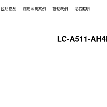
照明產品
應用照明案例
聯繫我們
湯石照明
LC-A511-AH4
2)-64(48 32 1
燈具尺寸圖
產品特色
時尚美