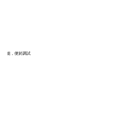
址功能，便於調試
K