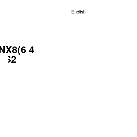
English
NX8(6 4
6)S2