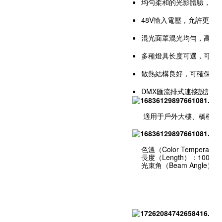
均勻柔和的光影體驗，恰
48V輸入電壓，允許更多
混光面罩混光均勻，高透
多種燈具长度可選，可不
散熱結構良好，可確保LE
DMX匯流排式連接設計
適用于戶外大樓、橋樑、
色溫（Color Temperatu
長度（Length）：1000m
光束角（Beam Angle）：