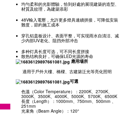
均勻柔和的光影體驗，恰到好處的展現建築的造型、
材質及紋理，為建築添彩
48V輸入電壓，允許更多燈具連續拼接，可降低安裝
難度，節約施工成本
穿孔铝盖板设计、表⾯平整，可实现雨⽔⾃清洁、减
少内部UV老化、阻挡外部冲击
多种灯具⻓度可选，可不同⻓度拼接
散热结构良好，可确保LED光源的寿命
應用場所
適用于戶外大樓、橋樑、古建築泛光等亮化照明
可選
色溫（Color Temperature）：2200K、2700K、
3000K、3500K、4000K、5000K、5700K、6500K
長度（Length）：1000mm、750mm、500mm 、
251mm
光束角（Beam Angle）：120°