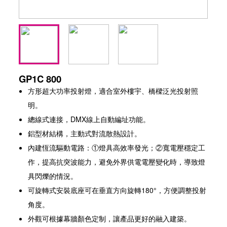
GP1C 800
方形超大功率投射燈，適合室外樓宇、橋樑泛光投射照
明。
總線式連接，DMX線上自動編址功能。
鋁型材結構，主動式對流散熱設計。
內建恆流驅動電路：①燈具高效率發光；②寬電壓穩定工
作，提高抗突波能力，避免外界供電電壓變化時，導致燈
具閃爍的情況。
可旋轉式安裝底座可在垂直方向旋轉180°，方便調整投射
角度。
外觀可根據幕牆顏色定制，讓產品更好的融入建築。