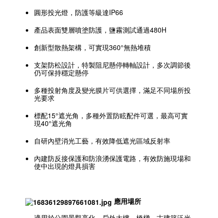
圓形投光燈，防護等級達IP66
產品表面雙層噴塗防護，鹽霧測試通過480H
創新型散熱架構，可實現360°無熱堆積
支架防松設計，特製阻尼懸停轉軸設計，多次調節後
仍可保持穩定懸停
多種投射角度及變光膜片可供選擇，滿足不同場所投
光要求
標配15°遮光角，多種外置防眩配件可選，最高可實
現40°遮光角
自研內壁消光工藝，有效降低遮光區域反射率
內建防反接保護和防浪湧保護電路，有效防施現場和
使中出現的燈具損害
應用場所
適用於公園景觀亮化、戶外大樓、橋樑、古建築泛光