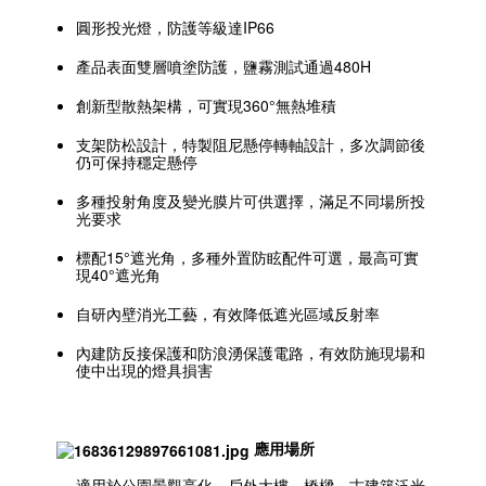
圓形投光燈，防護等級達IP66
產品表面雙層噴塗防護，鹽霧測試通過480H
創新型散熱架構，可實現360°無熱堆積
支架防松設計，特製阻尼懸停轉軸設計，多次調節後
仍可保持穩定懸停
多種投射角度及變光膜片可供選擇，滿足不同場所投
光要求
標配15°遮光角，多種外置防眩配件可選，最高可實
現40°遮光角
自研內壁消光工藝，有效降低遮光區域反射率
內建防反接保護和防浪湧保護電路，有效防施現場和
使中出現的燈具損害
應用場所
適用於公園景觀亮化、戶外大樓、橋樑、古建築泛光