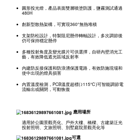
圓形投光燈，產品表面雙層噴塗防護，鹽霧測試通過
480H
創新型散熱架構，可實現360°無熱堆積
支架防松設計，特製阻尼懸停轉軸設計，多次調節後
仍可保持穩定懸停
多種投射角度及變光膜片可供選擇，自研內壁消光工
藝，有效降低遮光區域反射率
內建防反接保護和防浪湧保護電路，有效防施現場和
使中出現的燈具損害
內置溫度檢測，PCB溫度超標(≥115℃)可智能調節電
流輸出或關閉，可動恢復
應用場所
適用於公園景觀亮化、戶外大樓、橋樑、古建築泛光
投射照明、文旅照明、別墅庭院景觀亮化等
可選