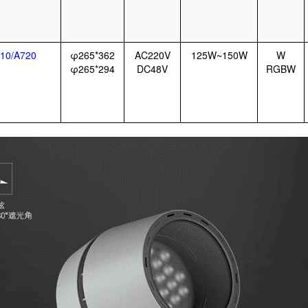
10/A720
φ265*362
AC220V
125W~150W
W
φ265*294
DC48V
RGBW