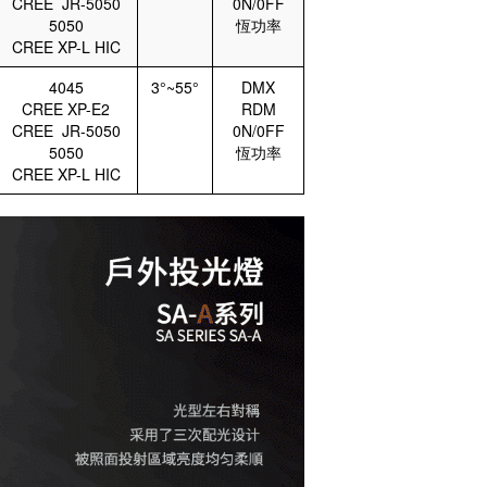
CREE JR-5050
0N/0FF
5050
恆功率
CREE XP-L HIC
4045
3°~55°
DMX
CREE XP-E2
RDM
CREE JR-5050
0N/0FF
5050
恆功率
CREE XP-L HIC