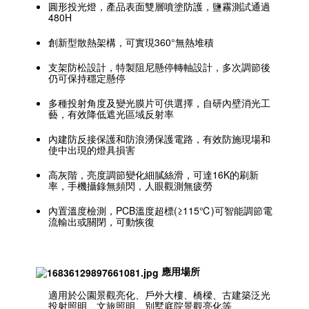
圓形投光燈，產品表面雙層噴塗防護，鹽霧測試通過
480H
創新型散熱架構，可實現360°無熱堆積
支架防松設計，特製阻尼懸停轉軸設計，多次調節後
仍可保持穩定懸停
多種投射角度及變光膜片可供選擇，自研內壁消光工
藝，有效降低遮光區域反射率
內建防反接保護和防浪湧保護電路，有效防施現場和
使中出現的燈具損害
高灰階，亮度調節變化細膩絲滑，可達16K的刷新
率，手機攝錄無頻閃，人眼觀測無疲勞
內置溫度檢測，PCB溫度超標(≥115℃)可智能調節電
流輸出或關閉，可動恢復
應用場所
適用於公園景觀亮化、戶外大樓、橋樑、古建築泛光
投射照明、文旅照明、別墅庭院景觀亮化等