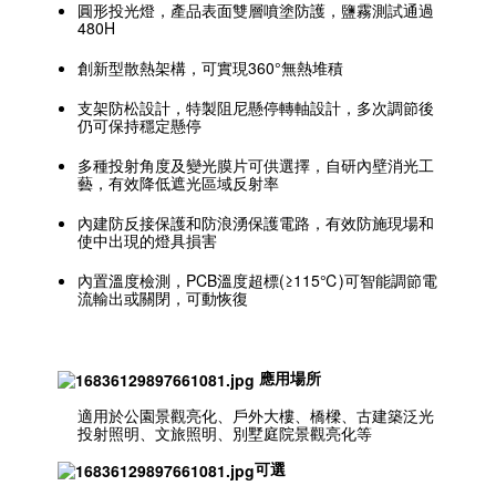
圓形投光燈，產品表面雙層噴塗防護，鹽霧測試通過
480H
創新型散熱架構，可實現360°無熱堆積
支架防松設計，特製阻尼懸停轉軸設計，多次調節後
仍可保持穩定懸停
多種投射角度及變光膜片可供選擇，自研內壁消光工
藝，有效降低遮光區域反射率
內建防反接保護和防浪湧保護電路，有效防施現場和
使中出現的燈具損害
內置溫度檢測，PCB溫度超標(≥115℃)可智能調節電
流輸出或關閉，可動恢復
應用場所
適用於公園景觀亮化、戶外大樓、橋樑、古建築泛光
投射照明、文旅照明、別墅庭院景觀亮化等
可選