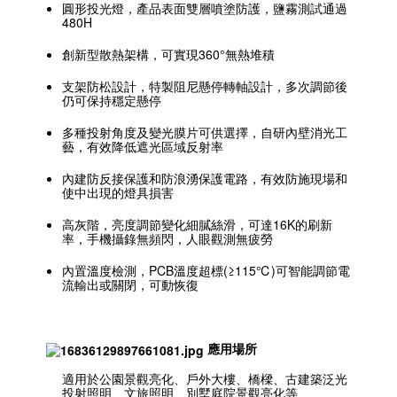
圓形投光燈，產品表面雙層噴塗防護，鹽霧測試通過
480H
創新型散熱架構，可實現360°無熱堆積
支架防松設計，特製阻尼懸停轉軸設計，多次調節後
仍可保持穩定懸停
多種投射角度及變光膜片可供選擇，自研內壁消光工
藝，有效降低遮光區域反射率
內建防反接保護和防浪湧保護電路，有效防施現場和
使中出現的燈具損害
高灰階，亮度調節變化細膩絲滑，可達16K的刷新
率，手機攝錄無頻閃，人眼觀測無疲勞
內置溫度檢測，PCB溫度超標(≥115℃)可智能調節電
流輸出或關閉，可動恢復
應用場所
適用於公園景觀亮化、戶外大樓、橋樑、古建築泛光
投射照明、文旅照明、別墅庭院景觀亮化等