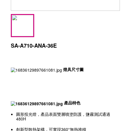
SA-A710-ANA-36E
燈具尺寸圖
產品特色
圓形投光燈，產品表面雙層噴塗防護，鹽霧測試通過
480H
創新型散熱架構，可實現360°無熱堆積