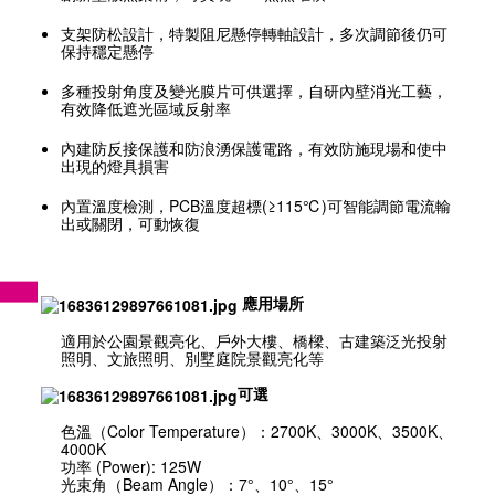
支架防松設計，特製阻尼懸停轉軸設計，多次調節後仍可
保持穩定懸停
多種投射角度及變光膜片可供選擇，自研內壁消光工藝，
有效降低遮光區域反射率
內建防反接保護和防浪湧保護電路，有效防施現場和使中
出現的燈具損害
內置溫度檢測，PCB溫度超標(≥115℃)可智能調節電流輸
出或關閉，可動恢復
應用場所
適用於公園景觀亮化、戶外大樓、橋樑、古建築泛光投射
照明、文旅照明、別墅庭院景觀亮化等
可選
色溫（Color Temperature）：2700K、3000K、3500K、
4000K
功率 (Power): 125W
光束角（Beam Angle）：7°、10°、15°