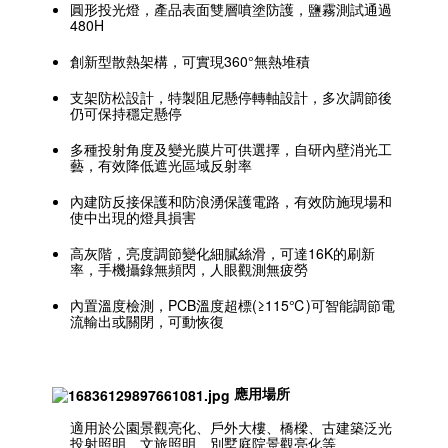
圓形投光燈，產品表面雙層噴塗防護，鹽霧測試通過
480H
創新型散熱架構，可實現360°無熱堆積
支架防松設計，特製阻尼懸停轉軸設計，多次調節後
仍可保持穩定懸停
多種投射角度及變光膜片可供選擇，自研內壁消光工
藝，有效降低遮光區域反射率
內建防反接保護和防浪湧保護電路，有效防施現場和
使中出現的燈具損害
高灰階，亮度調節變化細膩絲滑，可達16K的刷新
率，手機攝錄無頻閃，人眼觀測無疲勞
內置溫度檢測，PCB溫度超標(≥115℃)可智能調節電
流輸出或關閉，可動恢復
應用場所
適用於公園景觀亮化、戶外大樓、橋樑、古建築泛光
投射照明、文旅照明、別墅庭院景觀亮化等