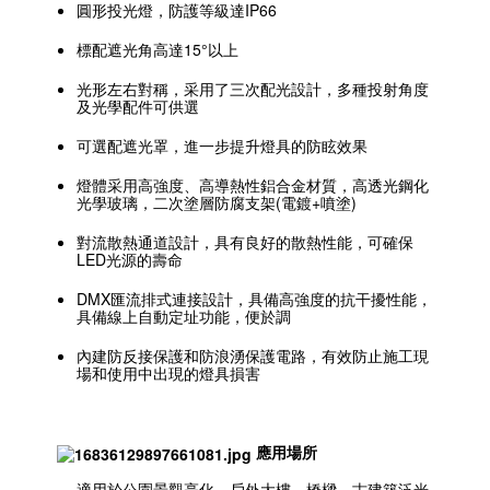
圓形投光燈，防護等級達IP66
標配遮光⾓⾼達15°以上
光形左右對稱，采⽤了三次配光設計，多種投射⾓度
及光學配件可供選
可選配遮光罩，進⼀步提升燈具的防眩效果
燈體采⽤⾼強度、⾼導熱性鋁合⾦材質，⾼透光鋼化
光學玻璃，⼆次塗層防腐⽀架(電鍍+噴塗)
對流散熱通道設計，具有良好的散熱性能，可確保
LED光源的壽命
DMX匯流排式連接設計，具備⾼強度的抗⼲擾性能，
具備線上⾃動定址功能，便於調
內建防反接保護和防浪湧保護電路，有效防⽌施⼯現
場和使⽤中出現的燈具損害
應用場所
適用於公園景觀亮化、戶外大樓、橋樑、古建築泛光