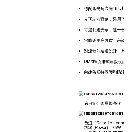
標配遮光⾓⾼達15°以上
光形左右對稱，采⽤了三
可選配遮光罩，進⼀步提
燈體采⽤⾼強度、⾼導熱性
對流散熱通道設計，具有良
DMX匯流排式連接設計
內建防反接保護和防浪湧
適用於公園景觀亮化、戶
色溫（Color Temperatu
功率 (Power)：75W