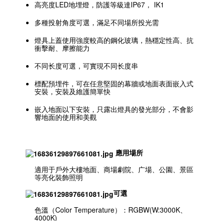
⾼亮度LED地埋燈，防護等級達IP67， IK1
多種投射⾓度可選，滿⾜不同場所投光需
燈具上蓋使⽤強度較⾼的鋼化玻璃，熱穩定性⾼、抗
衝擊耐、摩擦能⼒
不同⻓度可選，可實現不同⻓度串
標配預埋件，可在任意堅固的幕牆或地⾯表⾯嵌入式
安裝，安裝及維護簡單快
嵌入地⾯以下安裝，只露出燈具的發光部分，不會影
響地⾯的使⽤和美觀
應用場所
適⽤于戶外⼤樓地⾯、商場劇院、⼴場、公園、景區
等亮化裝飾照明
可選
色溫（Color Temperature）：RGBW(W:3000K、
4000K)