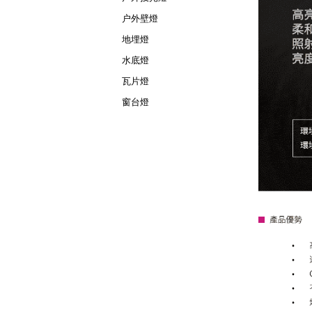
户外壁燈
地埋燈
水底燈
瓦片燈
窗台燈