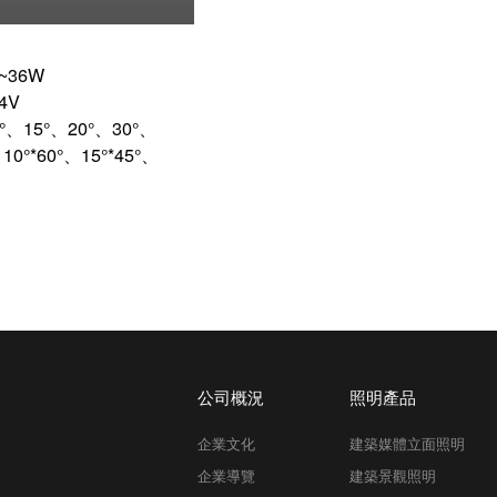
~36W

V

°、15°、20°、30°、
10°*60°、15°*45°、
公司概況
照明產品
企業文化
建築媒體立面照明
企業導覽
建築景觀照明