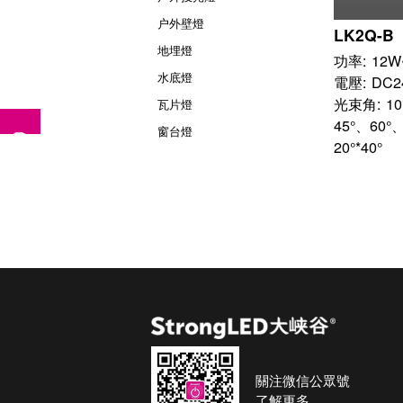
户外壁燈
LK2Q-B
地埋燈
功率: 12W
水底燈
電壓: DC24
光束角: 10
瓦片燈
45°、60°、
窗台燈
20°*40°
關注微信公眾號
了解更多