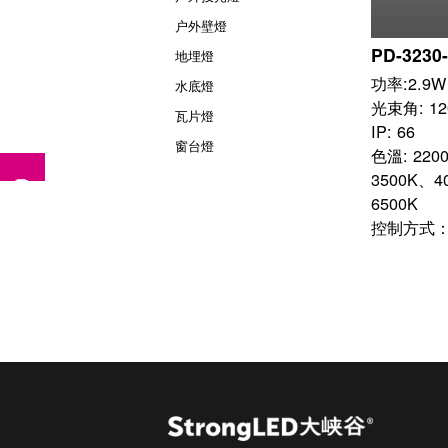
户外壁燈
PD-3230-
地埋燈
功率:2.9W

水底燈
光束角: 120
瓦片燈
IP: 66

窗台燈
色溫: 220
3500K、4
6500K

控制方式：