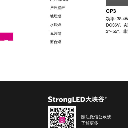
户外壁燈
CP3
地埋燈
功率: 38.4
DC36V、A
水底燈
3°~55°、非
瓦片燈
窗台燈
關注微信公眾號
了解更多