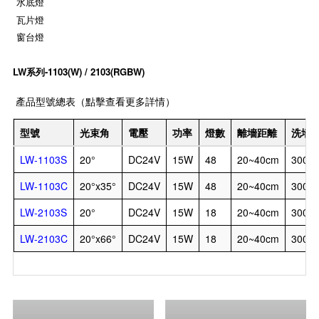
水底燈
瓦片燈
窗台燈
LW系列-1103(W) / 2103(RGBW)
產品型號總表（點擊查看更多詳情）
型號
光束角
電壓
功率
燈數
離墻距離
洗墻
LW-1103S
20°
DC24V
15W
48
20~40cm
300~
LW-1103C
20°x35°
DC24V
15W
48
20~40cm
300~
LW-2103S
20°
DC24V
15W
18
20~40cm
300~
LW-2103C
20°x66°
DC24V
15W
18
20~40cm
300~