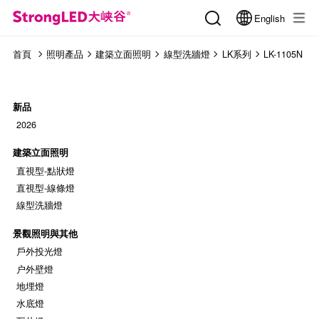
English
首頁
照明產品
建築立面照明
線型洗牆燈
LK系列
LK-1105N
新品
2026
建築立面照明
直視型-點狀燈
直視型-線條燈
線型洗牆燈
景觀照明與其他
戶外投光燈
户外壁燈
地埋燈
水底燈