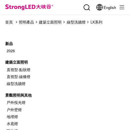
English
首頁
照明產品
建築立面照明
線型洗牆燈
LK系列
新品
2026
建築立面照明
直視型-點狀燈
直視型-線條燈
線型洗牆燈
景觀照明與其他
戶外投光燈
户外壁燈
地埋燈
水底燈