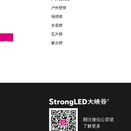
户外壁燈
地埋燈
水底燈
瓦片燈
窗台燈
關注微信公眾號
了解更多