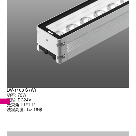
LW-1108 S (W)
功率: 72W

電壓: DC24V

光束角:11°*11°

洗牆高度: 14~16米