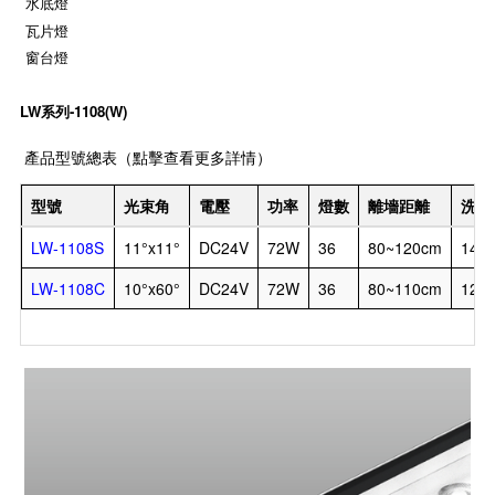
水底燈
瓦片燈
窗台燈
LW系列-1108(W)
產品型號總表（點擊查看更多詳情）
型號
光束角
電壓
功率
燈數
離墻距離
洗墻
LW-1108S
11°x11°
DC24V
72W
36
80~120cm
140
LW-1108C
10°x60°
DC24V
72W
36
80~110cm
120